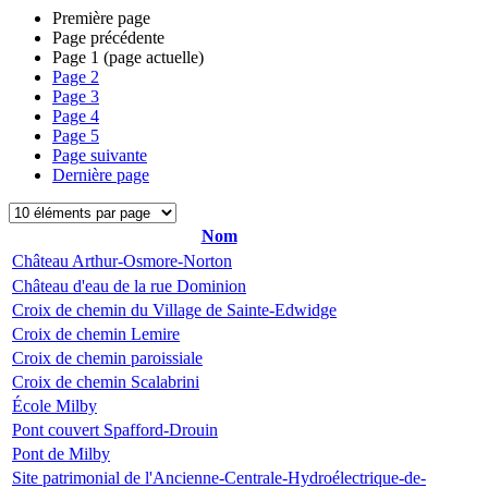
Première page
Page précédente
Page
1
(page actuelle)
Page
2
Page
3
Page
4
Page
5
Page suivante
Dernière page
Nom
Château Arthur-Osmore-Norton
Château d'eau de la rue Dominion
Croix de chemin du Village de Sainte-Edwidge
Croix de chemin Lemire
Croix de chemin paroissiale
Croix de chemin Scalabrini
École Milby
Pont couvert Spafford-Drouin
Pont de Milby
Site patrimonial de l'Ancienne-Centrale-Hydroélectrique-de-