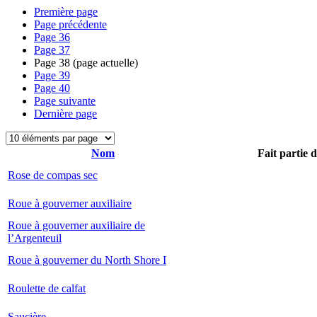
Première page
Page précédente
Page
36
Page
37
Page
38
(page actuelle)
Page
39
Page
40
Page suivante
Dernière page
Nom
Fait partie 
Rose de compas sec
Roue à gouverner auxiliaire
Roue à gouverner auxiliaire de
l’Argenteuil
Roue à gouverner du North Shore I
Roulette de calfat
Saucière