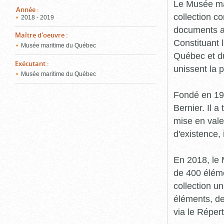
pou
Le Musée ma
ferm
Année
:
collection c
2018 - 2019
documents an
Maître d'oeuvre
:
Constituant 
Musée maritime du Québec
Québec et du
Exécutant
:
unissent la 
Musée maritime du Québec
Fondé en 19
Bernier. Il a
mise en vale
d'existence,
En 2018, le
de 400 éléme
collection u
éléments, de
via le Réper