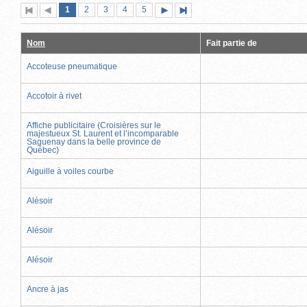
Page
(page
Page
Page
Page
Page
1
Première
2
Page
3
4
5
Page
Dernière
actuelle)
page
précédente
suivante
page
Nom
Fait partie de
Accoteuse pneumatique
Accotoir à rivet
Affiche publicitaire (Croisières sur le
majestueux St. Laurent et l’incomparable
Saguenay dans la belle province de
Québec)
Aiguille à voiles courbe
Alésoir
Alésoir
Alésoir
Ancre à jas