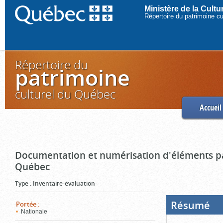
Ministère de la Cult
Répertoire du patrimoine c
Répertoire du
patrimoine
culturel du Québec
Accueil
Documentation et numérisation d'éléments pa
Québec
Type
:
Inventaire-évaluation
Résumé
(Boi
Portée
:
ouve
Nationale
cliq