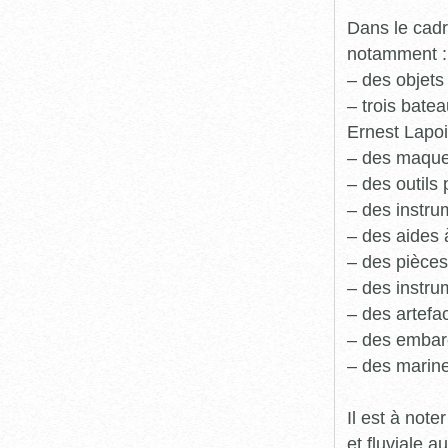
Dans le cadr
notamment :
– des objets
– trois batea
Ernest Lapoi
– des maque
– des outils 
– des instru
– des aides 
– des pièces
– des instru
– des artefa
– des embarc
– des marine
Il est à not
et fluviale 