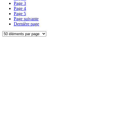
Page
3
Page
4
Page
5
Page suivante
Dernière page