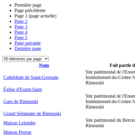
Première page
Page précédente
Page
1
(page actuelle)
Page
2
Page
3
Page
4
Page
5
Page suivante
Dernière page
Nom
Fait partie 
Site patrimonial de l'Ens
Cathédrale de Saint-Germain
Institutionnel-du-Centre-V
Rimouski
Église d'Esprit-Saint
Site patrimonial de l'Ens
Gare de Rimouski
Institutionnel-du-Centre-V
Rimouski
Grand Séminaire de Rimouski
Site patrimonial du Berce
Maison Letendre
Rimouski
Maison Perron