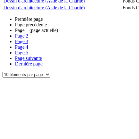
Dessin d'architecture (Asile de la Charité)
Fonds Ch
Dessin d'architecture (Asile de la Charité)
Fonds Ch
Première page
Page précédente
Page
1
(page actuelle)
Page
2
Page
3
Page
4
Page
5
Page suivante
Dernière page