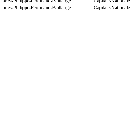
arles-Philippe-Ferdinand-Baillairgé
Capitale-Nationale
arles-Philippe-Ferdinand-Baillairgé
Capitale-Nationale