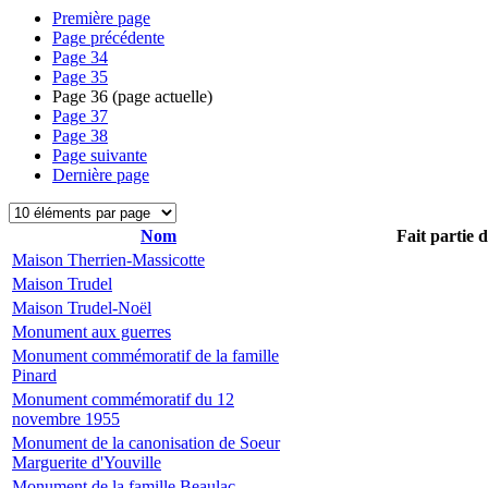
Première page
Page précédente
Page
34
Page
35
Page
36
(page actuelle)
Page
37
Page
38
Page suivante
Dernière page
Nom
Fait partie 
Maison Therrien-Massicotte
Maison Trudel
Maison Trudel-Noël
Monument aux guerres
Monument commémoratif de la famille
Pinard
Monument commémoratif du 12
novembre 1955
Monument de la canonisation de Soeur
Marguerite d'Youville
Monument de la famille Beaulac