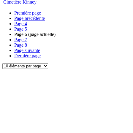
Cimetière Kinney
Première page
Page précédente
Page
4
Page
5
Page
6
(page actuelle)
Page
7
Page
8
Page suivante
Dernière page