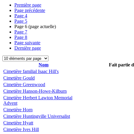
Première page
Page précédente
Page
4
Page
5
Page
6
(page actuelle)
Page
7
Page
8
Page suivante
Dernière page
Nom
Fait partie 
Cimetière familial Isaac Hill's
Cimetière Gould
Cimetière Greenwood
Cimetière Hanson-Howe-Kilburn
Cimetière Herbert Lawton Memorial
Advent
Cimetière Horn
Cimetière Huntingville Universalist
Cimetière Hyatt
Cimetière Ives Hill