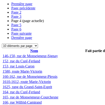
Première page
Page précédente
Page
2
Page
3
Page
4
(page actuelle)
Page
5
Page
6
Page suivante
Dernière page
Nom
Fait partie 
146-150, rue de Monseigneur-Signay
152, rue du Curé-Ferland
153, rue Louis-Caron
1580, route Marie-Victorin
160-162, rue de Monseigneur-Plessis
1610-1612, route Marie-Victorin
1625, rang du Grand-Saint-Esprit
164, rue du Curé-Ferland
165, rue de Monseigneur-Courchesne
166, rue Wilfrid-Camirand