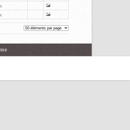
t
t
lité