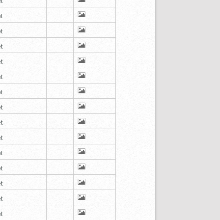
t
t
t
t
t
t
t
t
t
t
t
t
t
t
t