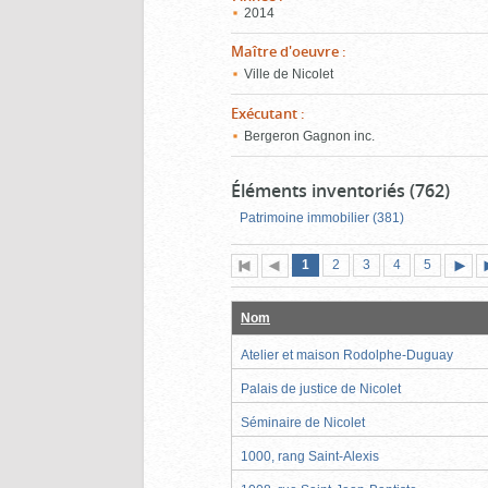
2014
Maître d'oeuvre
:
Ville de Nicolet
Exécutant
:
Bergeron Gagnon inc.
Éléments inventoriés (762)
Patrimoine immobilier (381)
Page
(page
Page
Page
Page
Page
1
Première
2
Page
3
4
5
actuelle)
page
précédente
suiva
Nom
Atelier et maison Rodolphe-Duguay
Palais de justice de Nicolet
Séminaire de Nicolet
1000, rang Saint-Alexis