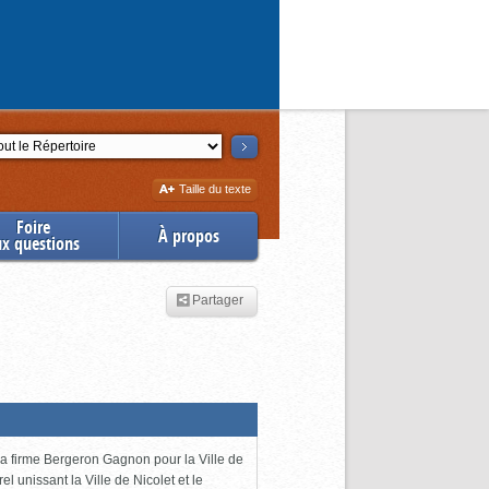
ction
Augmenter
Taille du texte
la
Foire
À propos
ux questions
Partager
 la firme Bergeron Gagnon pour la Ville de
l unissant la Ville de Nicolet et le