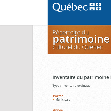
Répertoire du
patrimoine
culturel du Québec
Inventaire du patrimoine 
Type
:
Inventaire-évaluation
Portée
:
Municipale
Année
: