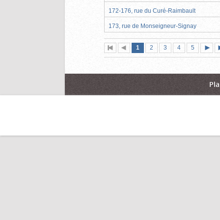
172-176, rue du Curé-Raimbault
173, rue de Monseigneur-Signay
Page
(page
Page
Page
Page
Page
1
Première
2
Page
3
4
5
actuelle)
page
précédente
suiva
Pla