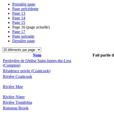
Première page
Page précédente
Page
13
Page
14
Page
15
Page
16
(page actuelle)
Page
17
Page suivante
Dernière page
Nom
Fait partie 
Presbytère de l'église Saint-James-the-Less
(Compton)
Résidence privée (Coaticook)
Rivière Coaticook
Rivière Moe
Rivière Niger
Rivière Tomifobia
Ruisseau Brook