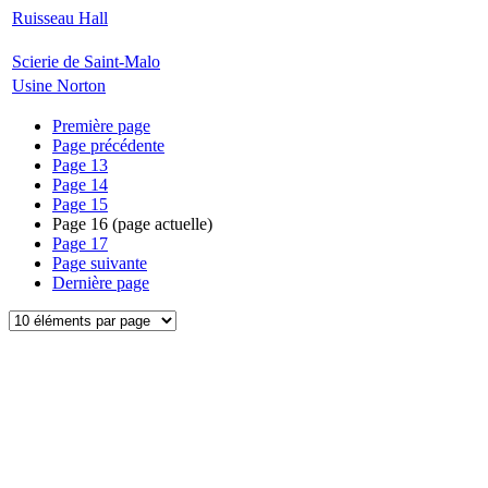
Ruisseau Hall
Scierie de Saint-Malo
Usine Norton
Première page
Page précédente
Page
13
Page
14
Page
15
Page
16
(page actuelle)
Page
17
Page suivante
Dernière page