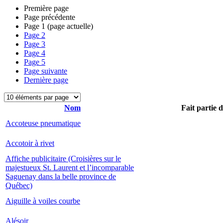
Première page
Page précédente
Page
1
(page actuelle)
Page
2
Page
3
Page
4
Page
5
Page suivante
Dernière page
Nom
Fait partie 
Accoteuse pneumatique
Accotoir à rivet
Affiche publicitaire (Croisières sur le
majestueux St. Laurent et l’incomparable
Saguenay dans la belle province de
Québec)
Aiguille à voiles courbe
Alésoir