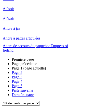
Alésoir
Alésoir
Ancre à jas
Ancre à pattes articulées
Ancre de secours du paquebot Empress of
Ireland
Première page
Page précédente
Page
1
(page actuelle)
Page
2
Page
3
Page
4
Page
5
Page suivante
Dernière page