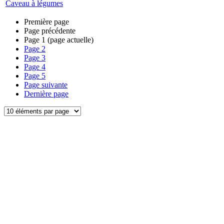
Caveau à légumes
Première page
Page précédente
Page
1
(page actuelle)
Page
2
Page
3
Page
4
Page
5
Page suivante
Dernière page