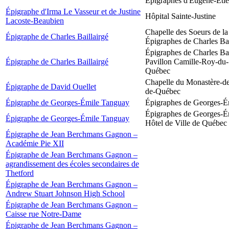
Épigraphes d'Eugène-Éti
Épigraphe d'Irma Le Vasseur et de Justine
Hôpital Sainte-Justine
Lacoste-Beaubien
Chapelle des Soeurs de la
Épigraphe de Charles Baillairgé
Épigraphes de Charles Bai
Épigraphes de Charles Bai
Épigraphe de Charles Baillairgé
Pavillon Camille-Roy-du-
Québec
Chapelle du Monastère-de
Épigraphe de David Ouellet
de-Québec
Épigraphe de Georges-Émile Tanguay
Épigraphes de Georges-É
Épigraphes de Georges-É
Épigraphe de Georges-Émile Tanguay
Hôtel de Ville de Québec
Épigraphe de Jean Berchmans Gagnon –
Académie Pie XII
Épigraphe de Jean Berchmans Gagnon –
agrandissement des écoles secondaires de
Thetford
Épigraphe de Jean Berchmans Gagnon –
Andrew Stuart Johnson High School
Épigraphe de Jean Berchmans Gagnon –
Caisse rue Notre-Dame
Épigraphe de Jean Berchmans Gagnon –