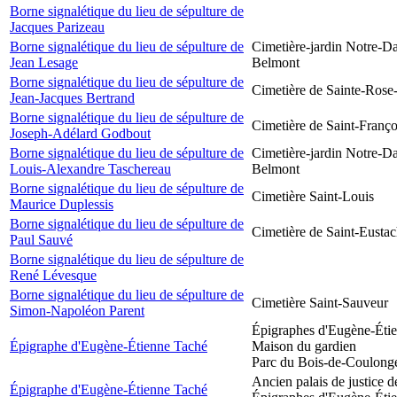
Borne signalétique du lieu de sépulture de
Jacques Parizeau
Borne signalétique du lieu de sépulture de
Cimetière-jardin Notre-D
Jean Lesage
Belmont
Borne signalétique du lieu de sépulture de
Cimetière de Sainte-Rose
Jean-Jacques Bertrand
Borne signalétique du lieu de sépulture de
Cimetière de Saint-Franço
Joseph-Adélard Godbout
Borne signalétique du lieu de sépulture de
Cimetière-jardin Notre-D
Louis-Alexandre Taschereau
Belmont
Borne signalétique du lieu de sépulture de
Cimetière Saint-Louis
Maurice Duplessis
Borne signalétique du lieu de sépulture de
Cimetière de Saint-Eusta
Paul Sauvé
Borne signalétique du lieu de sépulture de
René Lévesque
Borne signalétique du lieu de sépulture de
Cimetière Saint-Sauveur
Simon-Napoléon Parent
Épigraphes d'Eugène-Éti
Épigraphe d'Eugène-Étienne Taché
Maison du gardien
Parc du Bois-de-Coulong
Ancien palais de justice 
Épigraphe d'Eugène-Étienne Taché