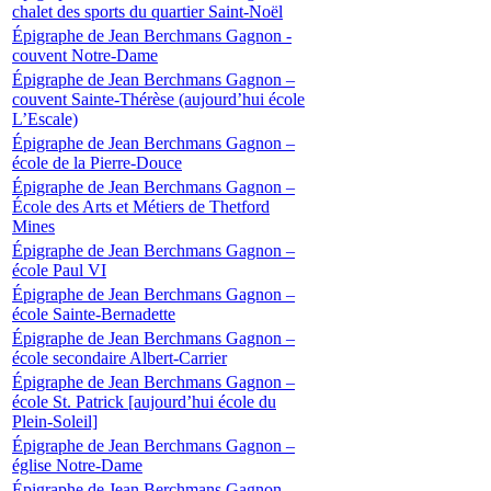
chalet des sports du quartier Saint-Noël
Épigraphe de Jean Berchmans Gagnon -
couvent Notre-Dame
Épigraphe de Jean Berchmans Gagnon –
couvent Sainte-Thérèse (aujourd’hui école
L’Escale)
Épigraphe de Jean Berchmans Gagnon –
école de la Pierre-Douce
Épigraphe de Jean Berchmans Gagnon –
École des Arts et Métiers de Thetford
Mines
Épigraphe de Jean Berchmans Gagnon –
école Paul VI
Épigraphe de Jean Berchmans Gagnon –
école Sainte-Bernadette
Épigraphe de Jean Berchmans Gagnon –
école secondaire Albert-Carrier
Épigraphe de Jean Berchmans Gagnon –
école St. Patrick [aujourd’hui école du
Plein-Soleil]
Épigraphe de Jean Berchmans Gagnon –
église Notre-Dame
Épigraphe de Jean Berchmans Gagnon -