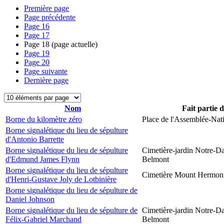
Première page
Page précédente
Page
16
Page
17
Page
18
(page actuelle)
Page
19
Page
20
Page suivante
Dernière page
Nom
Fait partie 
Borne du kilomètre zéro
Place de l'Assemblée-Nat
Borne signalétique du lieu de sépulture
d'Antonio Barrette
Borne signalétique du lieu de sépulture
Cimetière-jardin Notre-D
d'Edmund James Flynn
Belmont
Borne signalétique du lieu de sépulture
Cimetière Mount Hermon
d'Henri-Gustave Joly de Lotbinière
Borne signalétique du lieu de sépulture de
Daniel Johnson
Borne signalétique du lieu de sépulture de
Cimetière-jardin Notre-D
Félix-Gabriel Marchand
Belmont