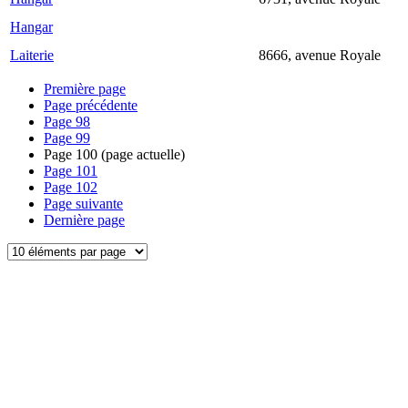
Hangar
Laiterie
8666, avenue Royale
Première page
Page précédente
Page
98
Page
99
Page
100
(page actuelle)
Page
101
Page
102
Page suivante
Dernière page