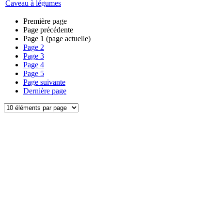
Caveau à légumes
Première page
Page précédente
Page
1
(page actuelle)
Page
2
Page
3
Page
4
Page
5
Page suivante
Dernière page