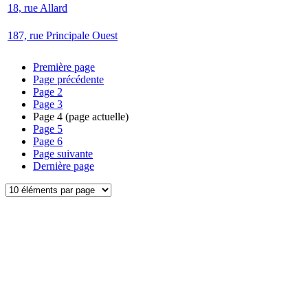
18, rue Allard
187, rue Principale Ouest
Première page
Page précédente
Page
2
Page
3
Page
4
(page actuelle)
Page
5
Page
6
Page suivante
Dernière page