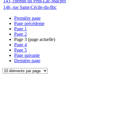
143, chemin du Petit-Lac-Macpès
146, rue Saint-Cécile-du-Bic
Première page
Page précédente
Page
1
Page
2
Page
3
(page actuelle)
Page
4
Page
5
Page suivante
Dernière page