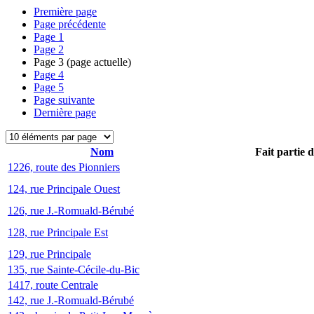
Première page
Page précédente
Page
1
Page
2
Page
3
(page actuelle)
Page
4
Page
5
Page suivante
Dernière page
Nom
Fait partie 
1226, route des Pionniers
124, rue Principale Ouest
126, rue J.-Romuald-Bérubé
128, rue Principale Est
129, rue Principale
135, rue Sainte-Cécile-du-Bic
1417, route Centrale
142, rue J.-Romuald-Bérubé