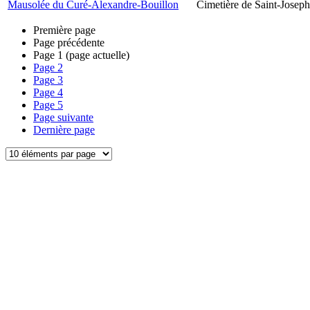
Mausolée du Curé-Alexandre-Bouillon
Cimetière de Saint-Joseph
Première page
Page précédente
Page
1
(page actuelle)
Page
2
Page
3
Page
4
Page
5
Page suivante
Dernière page