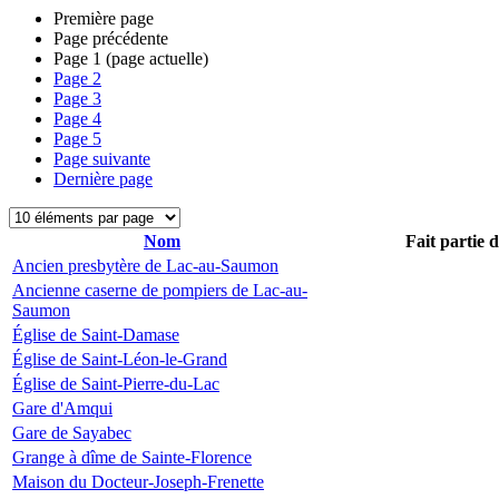
Première page
Page précédente
Page
1
(page actuelle)
Page
2
Page
3
Page
4
Page
5
Page suivante
Dernière page
Nom
Fait partie 
Ancien presbytère de Lac-au-Saumon
Ancienne caserne de pompiers de Lac-au-
Saumon
Église de Saint-Damase
Église de Saint-Léon-le-Grand
Église de Saint-Pierre-du-Lac
Gare d'Amqui
Gare de Sayabec
Grange à dîme de Sainte-Florence
Maison du Docteur-Joseph-Frenette