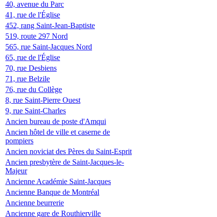
40, avenue du Parc
41, rue de l'Église
452, rang Saint-Jean-Baptiste
519, route 297 Nord
565, rue Saint-Jacques Nord
65, rue de l'Église
70, rue Desbiens
71, rue Belzile
76, rue du Collège
8, rue Saint-Pierre Ouest
9, rue Saint-Charles
Ancien bureau de poste d'Amqui
Ancien hôtel de ville et caserne de
pompiers
Ancien noviciat des Pères du Saint-Esprit
Ancien presbytère de Saint-Jacques-le-
Majeur
Ancienne Académie Saint-Jacques
Ancienne Banque de Montréal
Ancienne beurrerie
Ancienne gare de Routhierville