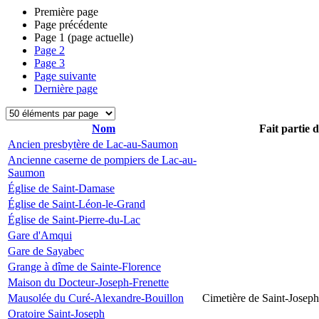
Première page
Page précédente
Page
1
(page actuelle)
Page
2
Page
3
Page suivante
Dernière page
Nom
Fait partie 
Ancien presbytère de Lac-au-Saumon
Ancienne caserne de pompiers de Lac-au-
Saumon
Église de Saint-Damase
Église de Saint-Léon-le-Grand
Église de Saint-Pierre-du-Lac
Gare d'Amqui
Gare de Sayabec
Grange à dîme de Sainte-Florence
Maison du Docteur-Joseph-Frenette
Mausolée du Curé-Alexandre-Bouillon
Cimetière de Saint-Joseph
Oratoire Saint-Joseph