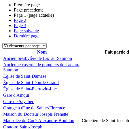
Première page
Page précédente
Page
1
(page actuelle)
Page
2
Page
3
Page suivante
Dernière page
Nom
Fait partie 
Ancien presbytère de Lac-au-Saumon
Ancienne caserne de pompiers de Lac-au-
Saumon
Église de Saint-Damase
Église de Saint-Léon-le-Grand
Église de Saint-Pierre-du-Lac
Gare d'Amqui
Gare de Sayabec
Grange à dîme de Sainte-Florence
Maison du Docteur-Joseph-Frenette
Mausolée du Curé-Alexandre-Bouillon
Cimetière de Saint-Joseph
Oratoire Saint-Joseph