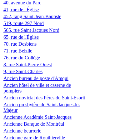
40, avenue du Parc
41, rue de l'Église
452, rang Saint-Jean-Baptiste
519, route 297 Nord
565, rue Saint-Jacques Nord
65, rue de l'Église
70, rue Desbiens
71, rue Belzile
76, rue du Collège
8, rue Saint-Pierre Ouest
9, rue Saint-Charles
Ancien bureau de poste d'Amqui
Ancien hôtel de ville et caserne de
pompiers
Ancien noviciat des Pères du Saint-Esprit
Ancien presbytère de Saint-Jacques-le-
Majeur
Ancienne Académie Saint-Jacques
Ancienne Banque de Montréal
Ancienne beurrerie
Ancienne gare de Routhierville