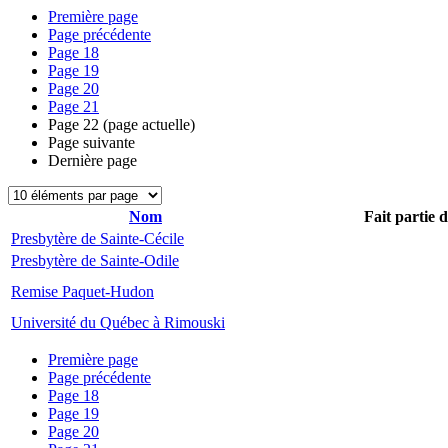
Première page
Page précédente
Page
18
Page
19
Page
20
Page
21
Page
22
(page actuelle)
Page suivante
Dernière page
Nom
Fait partie 
Presbytère de Sainte-Cécile
Presbytère de Sainte-Odile
Remise Paquet-Hudon
Université du Québec à Rimouski
Première page
Page précédente
Page
18
Page
19
Page
20