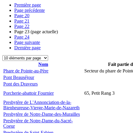
Première page
Page précédente
Page
20
Page
21
Page
22
Page
23
(page actuelle)
Page
24
Page suivante
Dernière page
Nom
Fait partie 
Phare de Pointe-au-Père
Secteur du phare de Point
Pont Beauséjour
Pont des Draveurs
Porcherie-abattoir Fournier
65, Petit Rang 3
Presbytère de L'Annonciation-de-la-
Bienheureuse-Vierge-Marie-de-Nazareth
Presbytère de Notre-Dame-des-Murailles
Presbytère de Notre-Dame-du-Sacré-
Coeur
Presbytère de Saint-Fabien