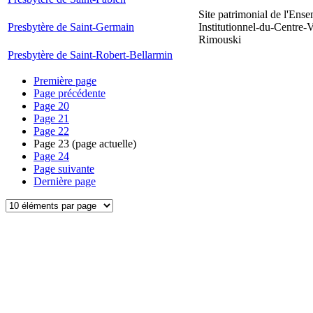
Site patrimonial de l'Ens
Presbytère de Saint-Germain
Institutionnel-du-Centre-V
Rimouski
Presbytère de Saint-Robert-Bellarmin
Première page
Page précédente
Page
20
Page
21
Page
22
Page
23
(page actuelle)
Page
24
Page suivante
Dernière page