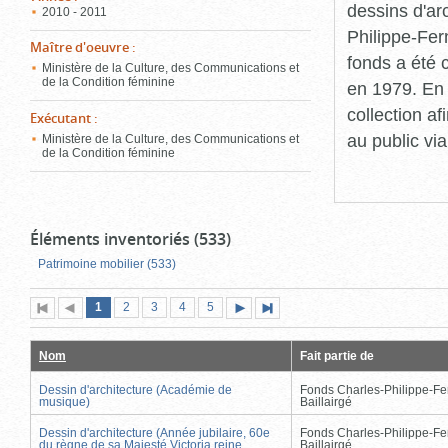
dessins d'ar
2010 - 2011
Philippe-Fer
Maître d'oeuvre
:
fonds a été c
Ministère de la Culture, des Communications et
de la Condition féminine
en 1979. En 
collection a
Exécutant
:
au public vi
Ministère de la Culture, des Communications et
de la Condition féminine
Éléments inventoriés (533)
Patrimoine mobilier (533)
Page
(page
Page
Page
Page
Page
1
Première
2
Page
3
4
5
Page
Dernière
actuelle)
page
précédente
suivante
page
Nom
Fait partie de
Dessin d'architecture (Académie de
Fonds Charles-Philippe-Fe
musique)
Baillairgé
Dessin d'architecture (Année jubilaire, 60e
Fonds Charles-Philippe-Fe
du règne de sa Majesté Victoria reine
Baillairgé