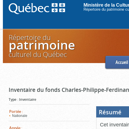
Ministère de la Cult
Répertoire du patrimoine c
Répertoire du
patrimoine
culturel du Québec
Accueil
Inventaire du fonds Charles-Philippe-Ferdinan
Type
:
Inventaire
Résumé
(Boi
Portée
:
ouve
Nationale
cliq
pou
Cet inventai
ferm
Année
: