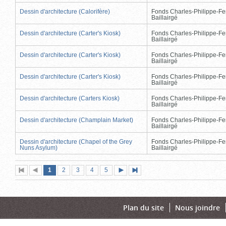
Dessin d'architecture (Calorifère)
Fonds Charles-Philippe-Fe
Baillairgé
Dessin d'architecture (Carter's Kiosk)
Fonds Charles-Philippe-Fe
Baillairgé
Dessin d'architecture (Carter's Kiosk)
Fonds Charles-Philippe-Fe
Baillairgé
Dessin d'architecture (Carter's Kiosk)
Fonds Charles-Philippe-Fe
Baillairgé
Dessin d'architecture (Carters Kiosk)
Fonds Charles-Philippe-Fe
Baillairgé
Dessin d'architecture (Champlain Market)
Fonds Charles-Philippe-Fe
Baillairgé
Dessin d'architecture (Chapel of the Grey
Fonds Charles-Philippe-Fe
Nuns Asylum)
Baillairgé
Page
(page
Page
Page
Page
Page
1
Première
2
Page
3
4
5
Page
Dernière
actuelle)
page
précédente
suivante
page
Plan du site
Nous joindre