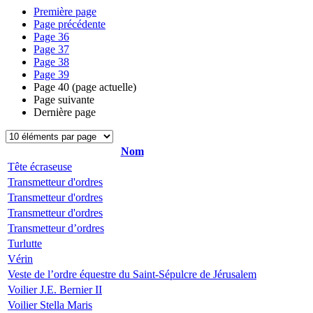
Première page
Page précédente
Page
36
Page
37
Page
38
Page
39
Page
40
(page actuelle)
Page suivante
Dernière page
Nom
Tête écraseuse
Transmetteur d'ordres
Transmetteur d'ordres
Transmetteur d'ordres
Transmetteur d’ordres
Turlutte
Vérin
Veste de l’ordre équestre du Saint-Sépulcre de Jérusalem
Voilier J.E. Bernier II
Voilier Stella Maris