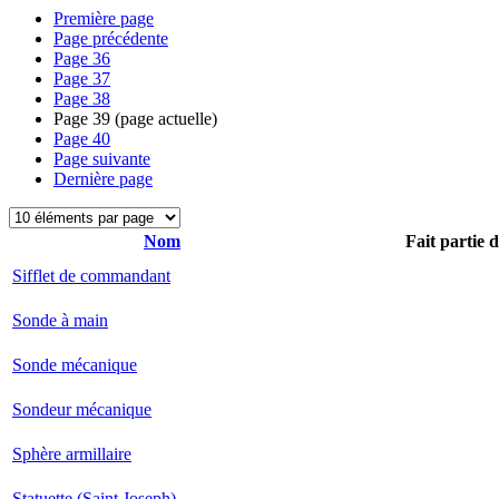
Première page
Page précédente
Page
36
Page
37
Page
38
Page
39
(page actuelle)
Page
40
Page suivante
Dernière page
Nom
Fait partie 
Sifflet de commandant
Sonde à main
Sonde mécanique
Sondeur mécanique
Sphère armillaire
Statuette (Saint Joseph)