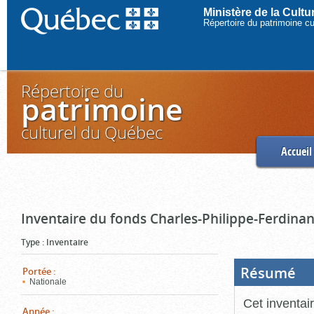
Ministère de la Cult
Répertoire du patrimoine c
Répertoire du
patrimoine
culturel du Québec
Accueil
Inventaire du fonds Charles-Philippe-Ferdinan
Type
:
Inventaire
Résumé
(Boi
Portée
:
ouve
Nationale
cliq
pou
Cet inventai
ferm
Année
: