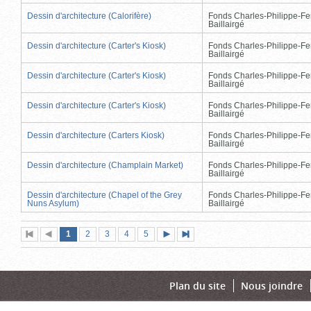
Dessin d'architecture (Calorifère)
Fonds Charles-Philippe-Fe
Baillairgé
Dessin d'architecture (Carter's Kiosk)
Fonds Charles-Philippe-Fe
Baillairgé
Dessin d'architecture (Carter's Kiosk)
Fonds Charles-Philippe-Fe
Baillairgé
Dessin d'architecture (Carter's Kiosk)
Fonds Charles-Philippe-Fe
Baillairgé
Dessin d'architecture (Carters Kiosk)
Fonds Charles-Philippe-Fe
Baillairgé
Dessin d'architecture (Champlain Market)
Fonds Charles-Philippe-Fe
Baillairgé
Dessin d'architecture (Chapel of the Grey
Fonds Charles-Philippe-Fe
Nuns Asylum)
Baillairgé
Page
(page
Page
Page
Page
Page
1
Première
2
Page
3
4
5
Page
Dernière
actuelle)
page
précédente
suivante
page
Plan du site
Nous joindre