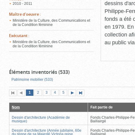
dessins d'ar
2010 - 2011
Philippe-Fer
Maître d'oeuvre
:
fonds a été c
Ministère de la Culture, des Communications et
de la Condition féminine
en 1979. En 
collection a
Exécutant
:
au public vi
Ministère de la Culture, des Communications et
de la Condition féminine
Éléments inventoriés (533)
Patrimoine mobilier (533)
Page
(page
Page
Page
Page
Page
1
Première
2
Page
3
4
5
Page
Dernière
actuelle)
page
précédente
suivante
page
Nom
Fait partie de
Dessin d'architecture (Académie de
Fonds Charles-Philippe-Fe
musique)
Baillairgé
Dessin d'architecture (Année jubilaire, 60e
Fonds Charles-Philippe-Fe
du règne de sa Majesté Victoria reine
Baillairgé