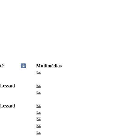
té
Multimédias
-Lessard
-Lessard