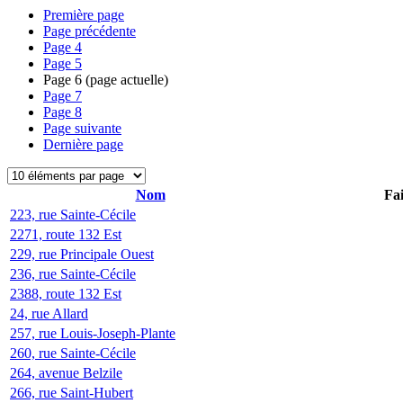
Première page
Page précédente
Page
4
Page
5
Page
6
(page actuelle)
Page
7
Page
8
Page suivante
Dernière page
Nom
Fai
223, rue Sainte-Cécile
2271, route 132 Est
229, rue Principale Ouest
236, rue Sainte-Cécile
2388, route 132 Est
24, rue Allard
257, rue Louis-Joseph-Plante
260, rue Sainte-Cécile
264, avenue Belzile
266, rue Saint-Hubert