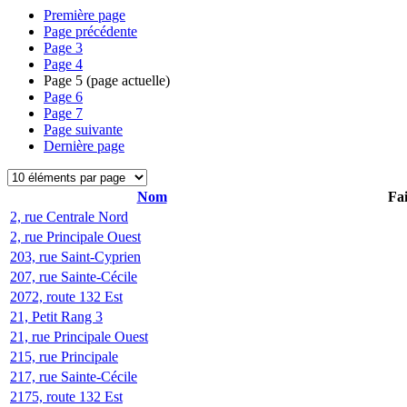
Première page
Page précédente
Page
3
Page
4
Page
5
(page actuelle)
Page
6
Page
7
Page suivante
Dernière page
Nom
Fai
2, rue Centrale Nord
2, rue Principale Ouest
203, rue Saint-Cyprien
207, rue Sainte-Cécile
2072, route 132 Est
21, Petit Rang 3
21, rue Principale Ouest
215, rue Principale
217, rue Sainte-Cécile
2175, route 132 Est