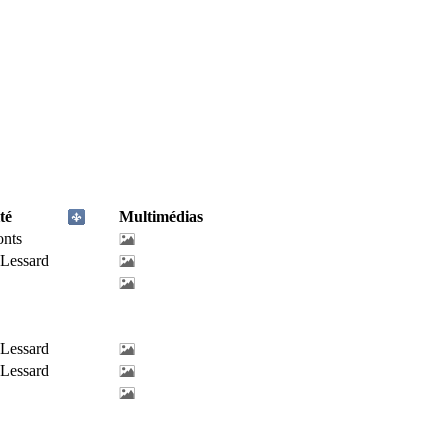
té
Multimédias
onts
-Lessard
-Lessard
-Lessard