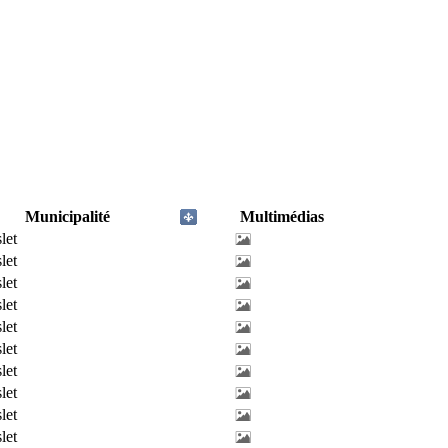
Municipalité
Multimédias
slet
slet
slet
slet
slet
slet
slet
slet
slet
slet