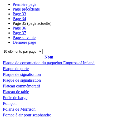
Première page
Page précédente
Page
33
Page
34
Page
35
(page actuelle)
Page
36
Page
37
Page suivante
Dernière page
Nom
Plaque de construction du paquebot Empress of Ireland
Plaque de porte
Plaque de signalisation
Plaque de signalisation
Plateau commémoratif
Plateau de table
Poêle de barge
Poinçon
Polaris de Morrison
Pompe à air pour scaphandre