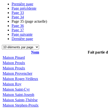
Première page
Page précédente
Page
33
Page
34
Page
35
(page actuelle)
Page
36
Page
37
Page suivante
Dernière page
Nom
Fait partie 
Maison Pinard
Maison Proulx
Maison Proulx
Maison Provencher
Maison Roger-Veilleux
Maison Roy
Maison Saint-Cyr
Maison Saint-Joseph
Maison Sainte-Thérèse
Maison Stephen-Proulx