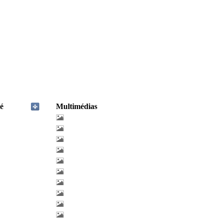
é
Multimédias