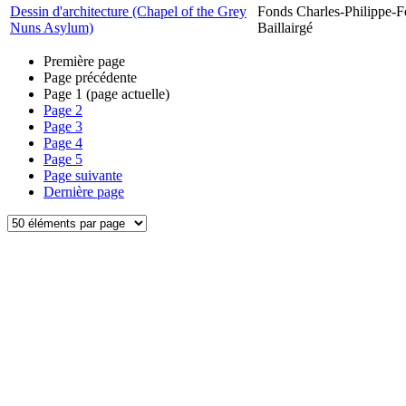
Dessin d'architecture (Chapel of the Grey
Fonds Charles-Philippe-F
Nuns Asylum)
Baillairgé
Première page
Page précédente
Page
1
(page actuelle)
Page
2
Page
3
Page
4
Page
5
Page suivante
Dernière page