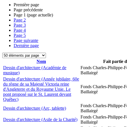
Première page
Page précédente
Page
1
(page actuelle)
Page
2
Page
3
Page
4
Page
5
Page suivante
Dernière page
Nom
Fait partie 
Dessin d'architecture (Académie de
Fonds Charles-Philippe-F
musique)
Baillairgé
Dessin d'architecture (Année jubilaire, 60e
du règne de sa Majesté Victoria reine
Fonds Charles-Philippe-F
d'Angleterre et du Royaume Unie. Le
Baillairgé
pont proposé sur le St. Laurent devant
Québec)
Fonds Charles-Philippe-F
Dessin d'architecture (Arc, tablette)
Baillairgé
Fonds Charles-Philippe-F
Dessin d'architecture (Asile de la Charité)
Baillairgé