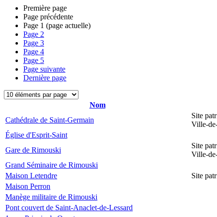
Première page
Page précédente
Page
1
(page actuelle)
Page
2
Page
3
Page
4
Page
5
Page suivante
Dernière page
Nom
Site pat
Cathédrale de Saint-Germain
Ville-d
Église d'Esprit-Saint
Site pat
Gare de Rimouski
Ville-d
Grand Séminaire de Rimouski
Maison Letendre
Site pa
Maison Perron
Manège militaire de Rimouski
Pont couvert de Saint-Anaclet-de-Lessard