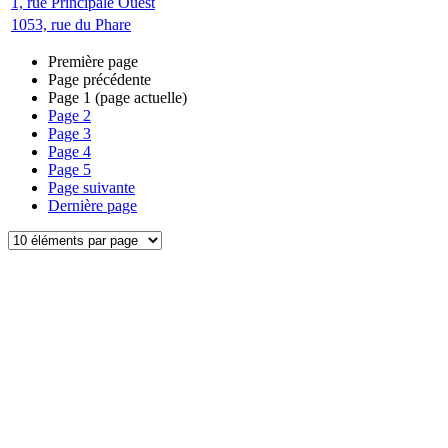
1, rue Principale Ouest
1053, rue du Phare
Première page
Page précédente
Page
1
(page actuelle)
Page
2
Page
3
Page
4
Page
5
Page suivante
Dernière page