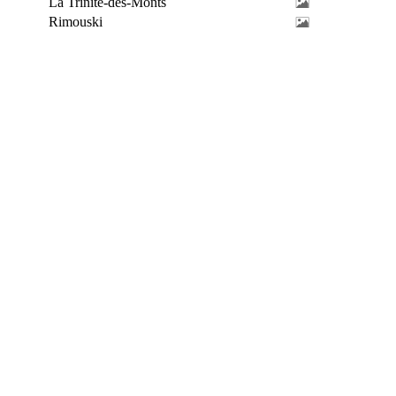
La Trinité-des-Monts
Rimouski