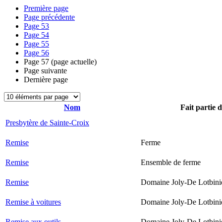
Première page
Page précédente
Page
53
Page
54
Page
55
Page
56
Page
57
(page actuelle)
Page suivante
Dernière page
Nom
Fait partie 
Presbytère de Sainte-Croix
Remise
Ferme
Remise
Ensemble de ferme
Remise
Domaine Joly-De Lotbini
Remise à voitures
Domaine Joly-De Lotbini
Remise aux outils
Domaine Joly-De Lotbini