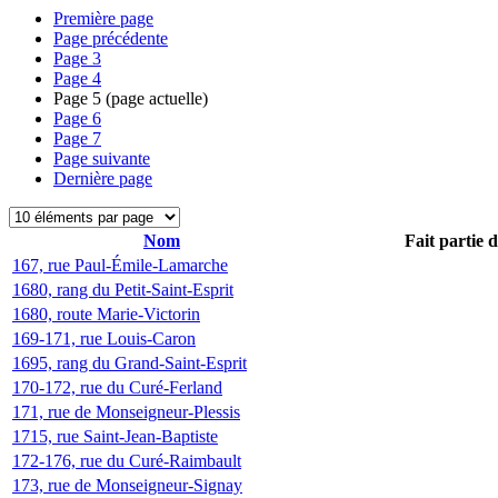
Première page
Page précédente
Page
3
Page
4
Page
5
(page actuelle)
Page
6
Page
7
Page suivante
Dernière page
Nom
Fait partie 
167, rue Paul-Émile-Lamarche
1680, rang du Petit-Saint-Esprit
1680, route Marie-Victorin
169-171, rue Louis-Caron
1695, rang du Grand-Saint-Esprit
170-172, rue du Curé-Ferland
171, rue de Monseigneur-Plessis
1715, rue Saint-Jean-Baptiste
172-176, rue du Curé-Raimbault
173, rue de Monseigneur-Signay