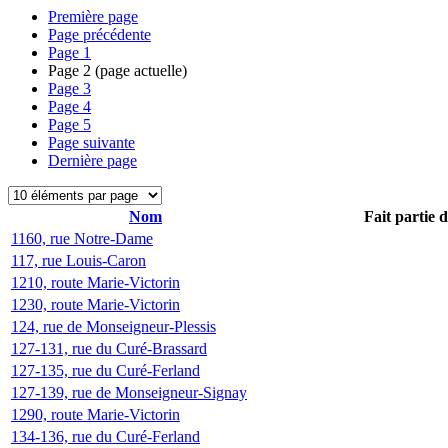
Première page
Page précédente
Page
1
Page
2
(page actuelle)
Page
3
Page
4
Page
5
Page suivante
Dernière page
Nom
Fait partie 
1160, rue Notre-Dame
117, rue Louis-Caron
1210, route Marie-Victorin
1230, route Marie-Victorin
124, rue de Monseigneur-Plessis
127-131, rue du Curé-Brassard
127-135, rue du Curé-Ferland
127-139, rue de Monseigneur-Signay
1290, route Marie-Victorin
134-136, rue du Curé-Ferland