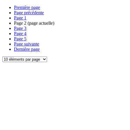
Première page
Page précédente
Page
1
Page
2
(page actuelle)
Page
3
Page
4
Page
5
Page suivante
Dernière page