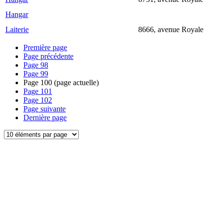
Hangar
Laiterie
8666, avenue Royale
Première page
Page précédente
Page
98
Page
99
Page
100
(page actuelle)
Page
101
Page
102
Page suivante
Dernière page