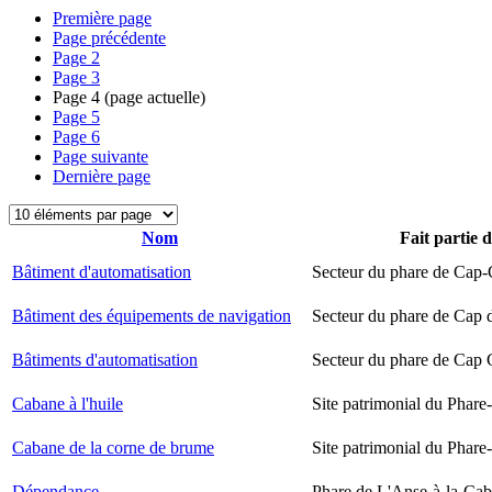
Première page
Page précédente
Page
2
Page
3
Page
4
(page actuelle)
Page
5
Page
6
Page suivante
Dernière page
Nom
Fait partie 
Bâtiment d'automatisation
Secteur du phare de Cap-
Bâtiment des équipements de navigation
Secteur du phare de Cap 
Bâtiments d'automatisation
Secteur du phare de Cap
Cabane à l'huile
Site patrimonial du Phare-
Cabane de la corne de brume
Site patrimonial du Phare-
Dépendance
Phare de L'Anse-à-la-Ca