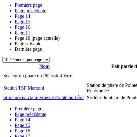
Première page
Page précédente
Page
14
Page
15
Page
16
Page
17
Page
18
(page actuelle)
Page suivante
Dernière page
Nom
Fait partie 
Secteur du phare du Pilier-de-Pierre
Station de phare de Pointe
Station TSF Marconi
Renommée
Structure en claire-voie de Pointe-au-Père
Secteur du phare de Point
Première page
Page précédente
Page
14
Page
15
Page
16
Page
17