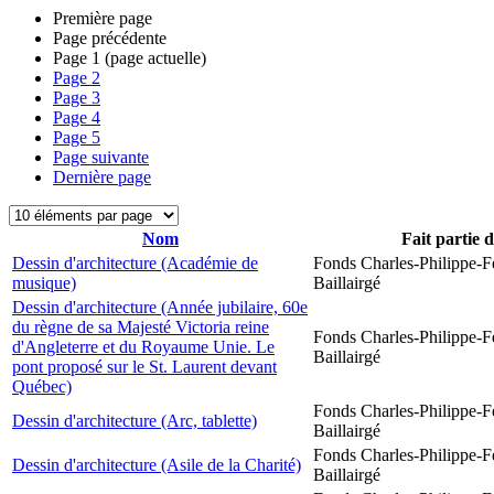
Première page
Page précédente
Page
1
(page actuelle)
Page
2
Page
3
Page
4
Page
5
Page suivante
Dernière page
Nom
Fait partie 
Dessin d'architecture (Académie de
Fonds Charles-Philippe-F
musique)
Baillairgé
Dessin d'architecture (Année jubilaire, 60e
du règne de sa Majesté Victoria reine
Fonds Charles-Philippe-F
d'Angleterre et du Royaume Unie. Le
Baillairgé
pont proposé sur le St. Laurent devant
Québec)
Fonds Charles-Philippe-F
Dessin d'architecture (Arc, tablette)
Baillairgé
Fonds Charles-Philippe-F
Dessin d'architecture (Asile de la Charité)
Baillairgé