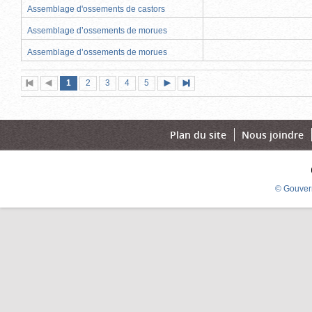
Assemblage d'ossements de castors
Assemblage d’ossements de morues
Assemblage d’ossements de morues
Page
(page
Page
Page
Page
Page
1
Première
2
Page
3
4
5
Page
Dernière
actuelle)
page
précédente
suivante
page
Plan du site
Nous joindre
© Gouver