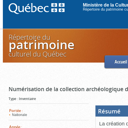
Ministère de la Cult
Répertoire du patrimoine c
Répertoire du
patrimoine
culturel du Québec
Accueil
Numérisation de la collection archéologique 
Type
:
Inventaire
Résumé
(Boi
Portée
:
ouve
Nationale
cliq
pou
La création 
ferm
Année
: