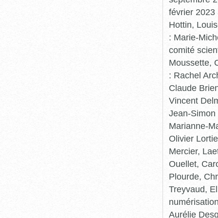
février 2023
Hottin, Loui
: Marie-Mic
comité scient
Moussette, C
: Rachel Arc
Claude Brie
Vincent Delm
Jean-Simon 
Marianne-Mar
Olivier Lort
Mercier, Lae
Ouellet, Car
Plourde, Chr
Treyvaud, El
numérisation
Aurélie Desg