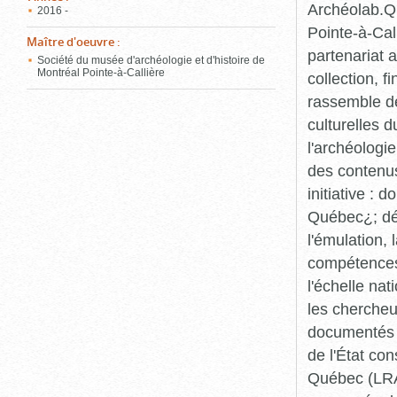
Archéolab.Qu
2016 -
Pointe-à-Call
Maître d'oeuvre
:
partenariat 
Société du musée d'archéologie et d'histoire de
Montréal Pointe-à-Callière
collection, 
rassemble de
culturelles d
l'archéologi
des contenus 
initiative :
Québec¿; dév
l'émulation,
compétences¿
l'échelle na
les chercheur
documentés p
de l'État co
Québec (LRAQ