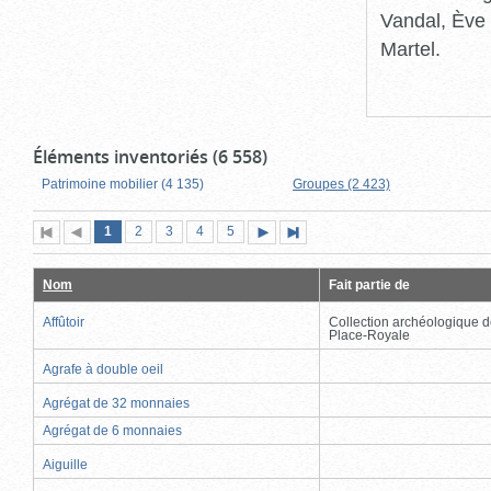
Vandal, Ève 
Martel.
Éléments inventoriés (6 558)
Patrimoine mobilier (4 135)
Groupes (2 423)
Page
(page
Page
Page
Page
Page
1
Première
2
Page
3
4
5
Page
Dernière
actuelle)
page
précédente
suivante
page
Nom
Fait partie de
Affûtoir
Collection archéologique d
Place-Royale
Agrafe à double oeil
Agrégat de 32 monnaies
Agrégat de 6 monnaies
Aiguille