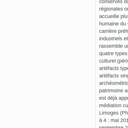
conservés da
régionales o
accueille plu
humaine du Q
carrière pré
industriels e
rassemble un
quatre types 
culturel (pér
artéfacts ty
artéfacts si
archéométriq
patrimoine a
est déjà app
médiation cu
Limoges (Pha
à 4 : mai 20
septembre 20