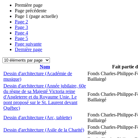
Première page
Page précédente
Page
1
(page actuelle)
Page
2
Page
3
Page
4
Page
5
Page suivante
Dernière page
Nom
Fait partie 
Dessin d'architecture (Académie de
Fonds Charles-Philippe-F
musique)
Baillairgé
Dessin d'architecture (Année jubilaire, 60e
du règne de sa Majesté Victoria reine
Fonds Charles-Philippe-F
d'Angleterre et du Royaume Unie. Le
Baillairgé
pont proposé sur le St. Laurent devant
Québec)
Fonds Charles-Philippe-F
Dessin d'architecture (Arc, tablette)
Baillairgé
Fonds Charles-Philippe-F
Dessin d'architecture (Asile de la Charité)
Baillairgé