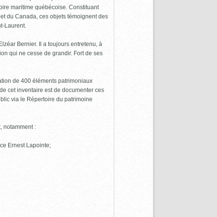
toire maritime québécoise. Constituant
c et du Canada, ces objets témoignent des
nt-Laurent.
ar Bernier. Il a toujours entretenu, à
ion qui ne cesse de grandir. Fort de ses
ation de 400 éléments patrimoniaux
if de cet inventaire est de documenter ces
blic via le Répertoire du patrimoine
t, notamment :
lace Ernest Lapointe;