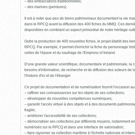
– des embarcations traditionnelles;
– des marines (peintures).
Il est à noter que peu de biens patrimoniaux documentant la vie mari
dans le RPCQ avant la diffusion des 400 fiches du MMQ. Ces derniè
disponibles en comblant un aspect primordial de notre héritage cult
Outre la production de 400 nouvelles fiches, le projet établit des li
RPCQ. Par exemple, il permet d'enrichir la fiche du personnage his
celles de l'épave et du naufrage de l'Empress of Ireland.
D'une grande valeur scientifique, documentaire et patrimoniale, l
besoins d'information, de recherche et de diffusion des acteurs de 
l'histoire d'ici et de l'étranger.
Ce projet de documentation et de numérisation fournit l'occasion a
– raffiner ses connaissances sur les objets de ses collections;
– développer de nouvelles compétences numériques;
– garantir l'accès virtuel à des objets et à des documents patrimoniau
fragile;
– améliorer l'accessibilité de ses collections;
– démocratiser ses collections par différents moyens, notamment en
numérisés sur le RPCQ et dans une interface de valorisation;
– faire rayonner sa collection maritime à l'échelle nationale et intern