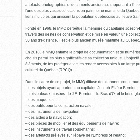
pour
fermer)
artefacts, photographies et documents anciens se rapportant à l'his
l'une des plus vastes collections en patrimoine maritime du Québe
liens multiples qui unissent la population québécoise au fleuve Sai
Fondé en 1968, le MMQ perpétue la mémoire du capitaine Joseph-Elzé
travers des gestes de conservation et de mise en valeur, une collect
50 ans d'existence, il est le plus ancien musée maritime au Québec.
En 2018, le MMQ entame le projet de documentation et de numéris
choisis parmi les plus significatifs de sa collection unique. L'object
éléments, de les protéger et de les rendre accessibles à un large pu
culturel du Québec (RPCQ).
Dans le cadre de ce projet, le MMQ diffuse des données concernan
– des objets ayant appartenu au capitaine Joseph-Elzéar Bernier;
– trois bateaux-musées : le J.E. Bernier II, le Bras d'Or et le brise-g
– des maquettes;
– des outils pour la construction navale;
– des instruments de navigation;
– des aides à la navigation;
– des pièces de mobilier et des équipements de navire;
– des instruments de travail sous-marins;
– des artefacts prélevés sur l'épave de l'Empress of Ireland;