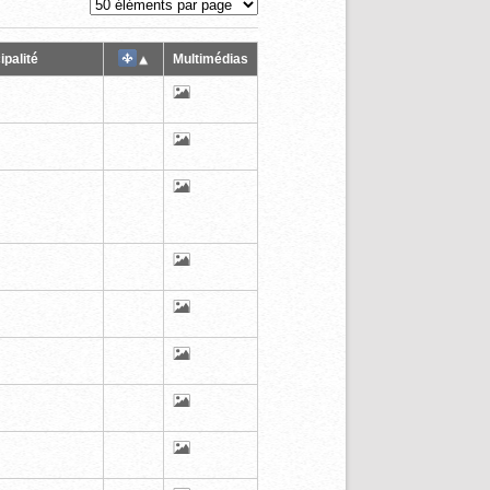
ipalité
Multimédias