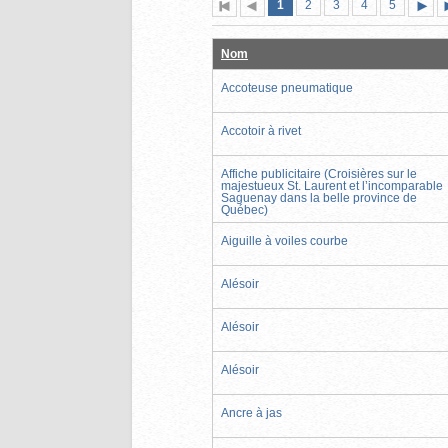
Page
(page
Page
Page
Page
Page
1
Première
2
Page
3
4
5
actuelle)
page
précédente
suiva
Nom
Accoteuse pneumatique
Accotoir à rivet
Affiche publicitaire (Croisières sur le
majestueux St. Laurent et l’incomparable
Saguenay dans la belle province de
Québec)
Aiguille à voiles courbe
Alésoir
Alésoir
Alésoir
Ancre à jas