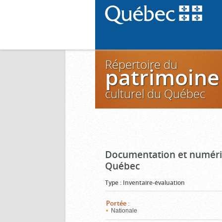
Répertoire du
patrimoine
culturel du Québec
Documentation et numéris
Québec
Type
:
Inventaire-évaluation
Portée
:
Nationale