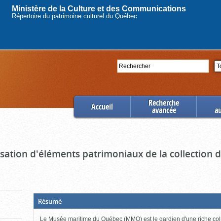
Ministère de la Culture et des Communications
Répertoire du patrimoine culturel du Québec
Rechercher
Se
Recherche
Accueil
avancée
a
ation d'éléments patrimoniaux de la collection
(Boite
Résumé
ouverte,
cliquer
Le Musée maritime du Québec (MMQ) est le gardien d'une riche col