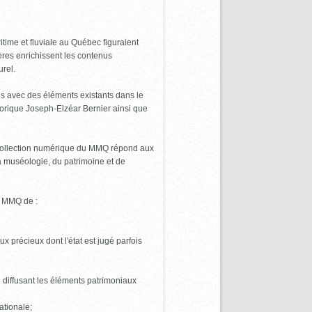
time et fluviale au Québec figuraient
res enrichissent les contenus
urel.
ens avec des éléments existants dans le
torique Joseph-Elzéar Bernier ainsi que
a collection numérique du MMQ répond aux
la muséologie, du patrimoine et de
u MMQ de :
x précieux dont l'état est jugé parfois
 diffusant les éléments patrimoniaux
ationale;