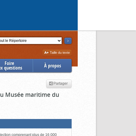
ction
Augmenter
Taille du texte
la
Foire
À propos
ux questions
Partager
 du Musée maritime du
lection comprenant plus de 16 000