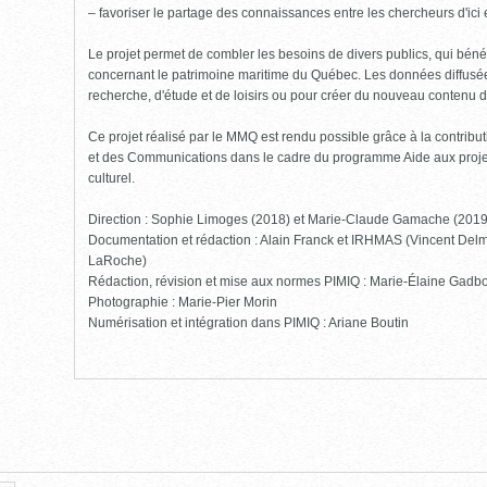
– favoriser le partage des connaissances entre les chercheurs d'ici et
Le projet permet de combler les besoins de divers publics, qui bénéf
concernant le patrimoine maritime du Québec. Les données diffusées
recherche, d'étude et de loisirs ou pour créer du nouveau contenu 
Ce projet réalisé par le MMQ est rendu possible grâce à la contribut
et des Communications dans le cadre du programme Aide aux projet
culturel.
Direction : Sophie Limoges (2018) et Marie-Claude Gamache (201
Documentation et rédaction : Alain Franck et IRHMAS (Vincent Delm
LaRoche)
Rédaction, révision et mise aux normes PIMIQ : Marie-Élaine Gadbo
Photographie : Marie-Pier Morin
Numérisation et intégration dans PIMIQ : Ariane Boutin