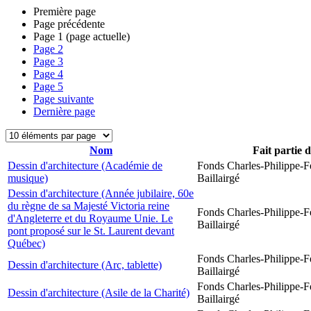
Première page
Page précédente
Page
1
(page actuelle)
Page
2
Page
3
Page
4
Page
5
Page suivante
Dernière page
Nom
Fait partie 
Dessin d'architecture (Académie de
Fonds Charles-Philippe-F
musique)
Baillairgé
Dessin d'architecture (Année jubilaire, 60e
du règne de sa Majesté Victoria reine
Fonds Charles-Philippe-F
d'Angleterre et du Royaume Unie. Le
Baillairgé
pont proposé sur le St. Laurent devant
Québec)
Fonds Charles-Philippe-F
Dessin d'architecture (Arc, tablette)
Baillairgé
Fonds Charles-Philippe-F
Dessin d'architecture (Asile de la Charité)
Baillairgé