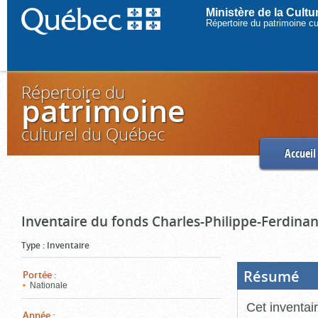
Ministère de la Cult
Répertoire du patrimoine c
Répertoire du
patrimoine
culturel du Québec
Accueil
Inventaire du fonds Charles-Philippe-Ferdinan
Type
:
Inventaire
Résumé
(Boi
Portée
:
ouve
Nationale
cliq
pou
Cet inventai
ferm
Année
: