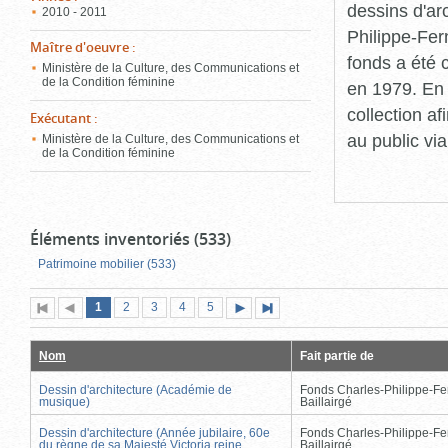
dessins d'ar
2010 - 2011
Philippe-Fer
Maître d'oeuvre
:
fonds a été c
Ministère de la Culture, des Communications et
de la Condition féminine
en 1979. En 
collection a
Exécutant
:
au public vi
Ministère de la Culture, des Communications et
de la Condition féminine
Éléments inventoriés (533)
Patrimoine mobilier (533)
Page
(page
Page
Page
Page
Page
1
Première
2
Page
3
4
5
Page
Dernière
actuelle)
page
précédente
suivante
page
Nom
Fait partie de
Dessin d'architecture (Académie de
Fonds Charles-Philippe-Fe
musique)
Baillairgé
Dessin d'architecture (Année jubilaire, 60e
Fonds Charles-Philippe-Fe
du règne de sa Majesté Victoria reine
Baillairgé