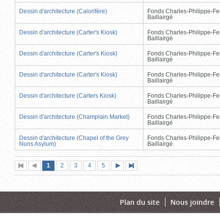
Dessin d'architecture (Calorifère)
Fonds Charles-Philippe-Fe
Baillairgé
Dessin d'architecture (Carter's Kiosk)
Fonds Charles-Philippe-Fe
Baillairgé
Dessin d'architecture (Carter's Kiosk)
Fonds Charles-Philippe-Fe
Baillairgé
Dessin d'architecture (Carter's Kiosk)
Fonds Charles-Philippe-Fe
Baillairgé
Dessin d'architecture (Carters Kiosk)
Fonds Charles-Philippe-Fe
Baillairgé
Dessin d'architecture (Champlain Market)
Fonds Charles-Philippe-Fe
Baillairgé
Dessin d'architecture (Chapel of the Grey
Fonds Charles-Philippe-Fe
Nuns Asylum)
Baillairgé
Page
(page
Page
Page
Page
Page
1
Première
2
Page
3
4
5
Page
Dernière
actuelle)
page
précédente
suivante
page
Plan du site
Nous joindre