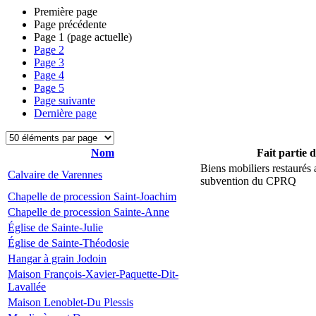
Première page
Page précédente
Page
1
(page actuelle)
Page
2
Page
3
Page
4
Page
5
Page suivante
Dernière page
Nom
Fait partie 
Biens mobiliers restaurés
Calvaire de Varennes
subvention du CPRQ
Chapelle de procession Saint-Joachim
Chapelle de procession Sainte-Anne
Église de Sainte-Julie
Église de Sainte-Théodosie
Hangar à grain Jodoin
Maison François-Xavier-Paquette-Dit-
Lavallée
Maison Lenoblet-Du Plessis