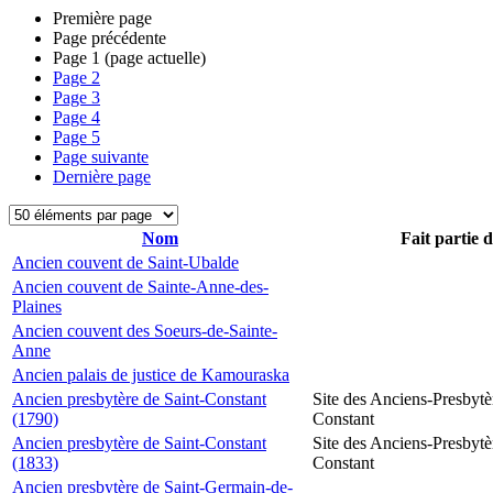
Première page
Page précédente
Page
1
(page actuelle)
Page
2
Page
3
Page
4
Page
5
Page suivante
Dernière page
Nom
Fait partie 
Ancien couvent de Saint-Ubalde
Ancien couvent de Sainte-Anne-des-
Plaines
Ancien couvent des Soeurs-de-Sainte-
Anne
Ancien palais de justice de Kamouraska
Ancien presbytère de Saint-Constant
Site des Anciens-Presbytè
(1790)
Constant
Ancien presbytère de Saint-Constant
Site des Anciens-Presbytè
(1833)
Constant
Ancien presbytère de Saint-Germain-de-