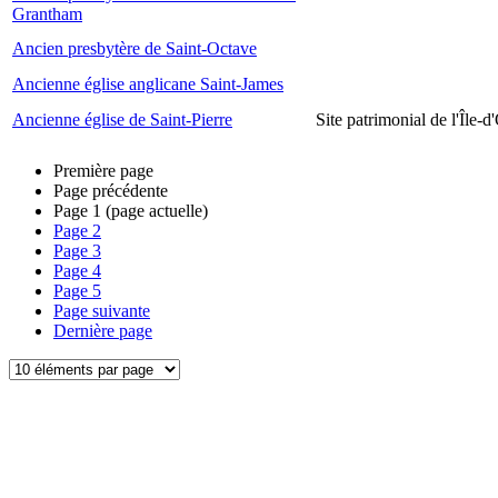
Grantham
Ancien presbytère de Saint-Octave
Ancienne église anglicane Saint-James
Ancienne église de Saint-Pierre
Site patrimonial de l'Île-d
Première page
Page précédente
Page
1
(page actuelle)
Page
2
Page
3
Page
4
Page
5
Page suivante
Dernière page