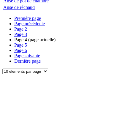
Anse de pot de chambre
Anse de réchaud
Première page
Page précédente
Page
2
Page
3
Page
4
(page actuelle)
Page
5
Page
6
Page suivante
Dernière page