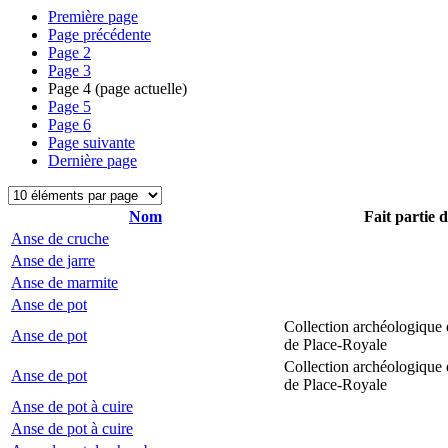
Première page
Page précédente
Page
2
Page
3
Page
4
(page actuelle)
Page
5
Page
6
Page suivante
Dernière page
Nom
Fait partie 
Anse de cruche
Anse de jarre
Anse de marmite
Anse de pot
Collection archéologique 
Anse de pot
de Place-Royale
Collection archéologique 
Anse de pot
de Place-Royale
Anse de pot à cuire
Anse de pot à cuire