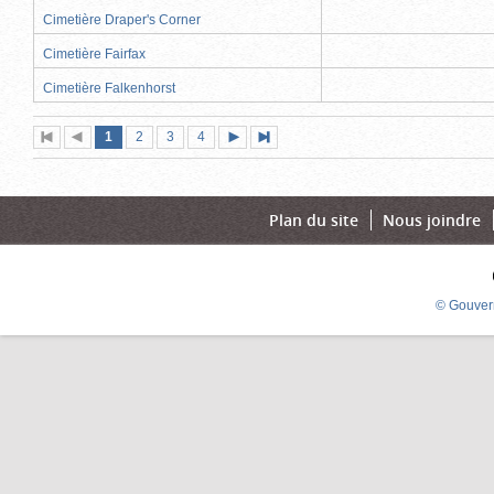
Cimetière Draper's Corner
Cimetière Fairfax
Cimetière Falkenhorst
Page
(page
Page
Page
Page
1
Première
2
Page
3
4
Page
Dernière
actuelle)
page
précédente
suivante
page
Plan du site
Nous joindre
© Gouver