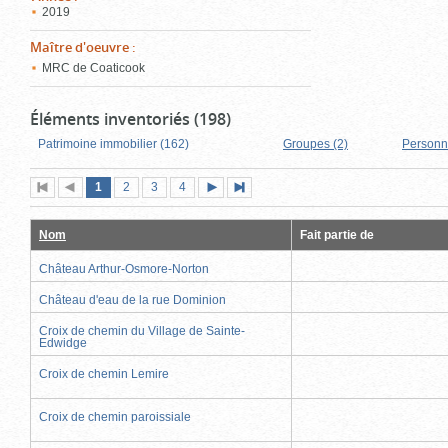
2019
Maître d'oeuvre
:
MRC de Coaticook
Éléments inventoriés (198)
Patrimoine immobilier (162)
Groupes (2)
Personn
Page
(page
Page
Page
Page
1
Première
2
Page
3
4
Page
Dernière
actuelle)
page
précédente
suivante
page
Nom
Fait partie de
Château Arthur-Osmore-Norton
Château d'eau de la rue Dominion
Croix de chemin du Village de Sainte-
Edwidge
Croix de chemin Lemire
Croix de chemin paroissiale