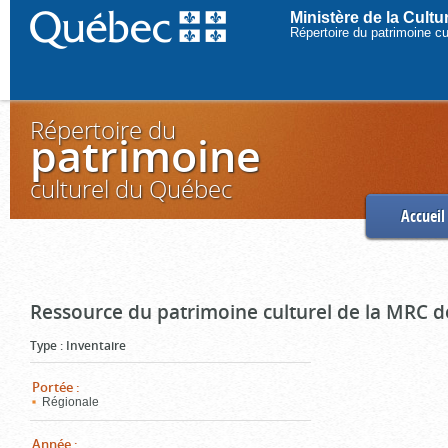
Ministère de la Cult
Répertoire du patrimoine c
Répertoire du
patrimoine
culturel du Québec
Accueil
Ressource du patrimoine culturel de la MRC d
Type
:
Inventaire
Portée
:
Régionale
Année
: